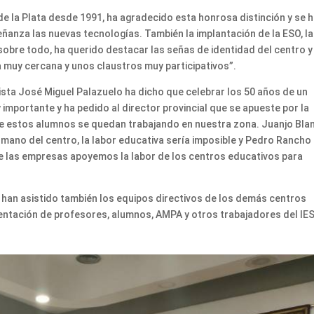
de la Plata desde 1991, ha agradecido esta honrosa distinción y se 
eñanza las nuevas tecnologías. También la implantación de la ESO, la
y sobre todo, ha querido destacar las señas de identidad del centro y
 muy cercana y unos claustros muy participativos”.
lista José Miguel Palazuelo ha dicho que celebrar los 50 años de un
y importante y ha pedido al director provincial que se apueste por la
de estos alumnos se quedan trabajando en nuestra zona. Juanjo Bla
mano del centro, la labor educativa sería imposible y Pedro Rancho
e las empresas apoyemos la labor de los centros educativos para
, han asistido también los equipos directivos de los demás centros
entación de profesores, alumnos, AMPA y otros trabajadores del IES