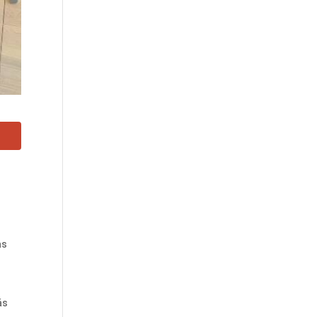
as
ás