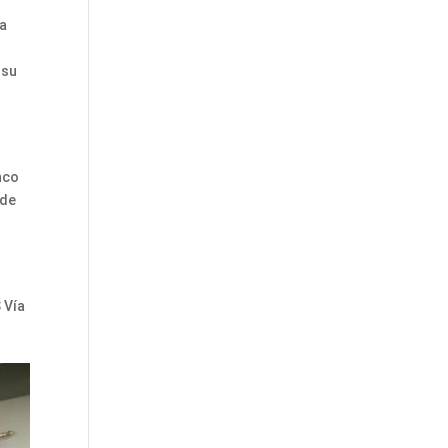
ha
 su
nco
 de
 Vía