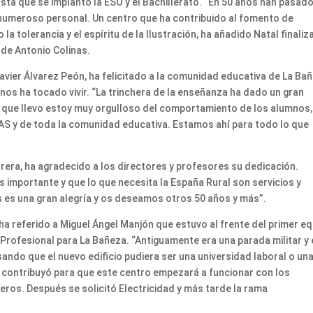
sta que se implantó la ESO y el Bachillerato. “En 50 años han pasad
numeroso personal. Un centro que ha contribuido al fomento de
la tolerancia y el espíritu de la Ilustración, ha añadido Natal finali
 de Antonio Colinas.
Javier Álvarez Peón, ha felicitado a la comunidad educativa de La Ba
nos ha tocado vivir. “La trinchera de la enseñanza ha dado un gran
o que llevo estoy muy orgulloso del comportamiento de los alumnos,
 PAS y de toda la comunidad educativa. Estamos ahí para todo lo que
arrera, ha agradecido a los directores y profesores su dedicación.
 importante y que lo que necesita la España Rural son servicios y
 es una gran alegría y os deseamos otros 50 años y más”.
ha referido a Miguel Ángel Manjón que estuvo al frente del primer e
Profesional para La Bañeza. “Antiguamente era una parada militar y 
ando que el nuevo edificio pudiera ser una universidad laboral o un
ón contribuyó para que este centro empezará a funcionar con los
ros. Después se solicitó Electricidad y más tarde la rama