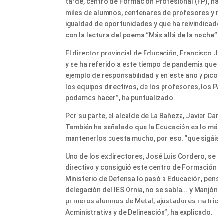
tarde, centro de Formación Profesional (FP), ha
miles de alumnos, centenares de profesores y 
igualdad de oportunidades y que ha reivindicado 
con la lectura del poema “Más allá de la noche”
El director provincial de Educación, Francisco 
y se ha referido a este tiempo de pandemia que 
ejemplo de responsabilidad y en este año y pic
los equipos directivos, de los profesores, los
podamos hacer”, ha puntualizado.
Por su parte, el alcalde de La Bañeza, Javier C
También ha señalado que la Educación es lo más
mantenerlos cuesta mucho, por eso, “que sigáis
Uno de los exdirectores, José Luis Cordero, se 
directivo y consiguió este centro de Formación 
Ministerio de Defensa lo pasó a Educación, pens
delegación del IES Ornia, no se sabía... y Manj
primeros alumnos de Metal, ajustadores matrice
Administrativa y de Delineación”, ha explicado.