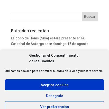
Entradas recientes
El Icono de Homs (Siria) estará presente en la
Catedral de Astorga este domingo 16 de agosto
La Feria de Alfarería de La Bañeza alcanza su 40
Gestionar el Consentimiento
edición con 18 expositores y Marruecos como país
de las Cookies
invitado
Castilla y León entra este martes en alerta por riesgo
Utilizamos cookies para optimizar nuestro sitio web y nuestro servicio.
de incendios con restricciones hasta el jueves
Astorga saca a contratación nuevas actuaciones de
Aceptar cookies
iluminación y suelo de caucho en parques
El Atlético Astorga arranca la pretemporada con un
Denegado
empate ante el Deportivo Fabril (2-2)
Ver preferencias