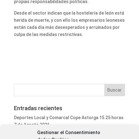
propias responsabilidades políticas.
Desde el sector indican que la hostelería de león está
herida de muerte, y con ello los empresarios leoneses
están cada día más desesperados y arruinados por
culpa de las medidas restrictivas.
Entradas recientes
Deportes Local y Comarcal Cope Astorga 15.25 horas
7 de Agosto 2026
Gestionar el Consentimiento
Informativo Mediodía Cope Astorga 14.20 horas 7 de