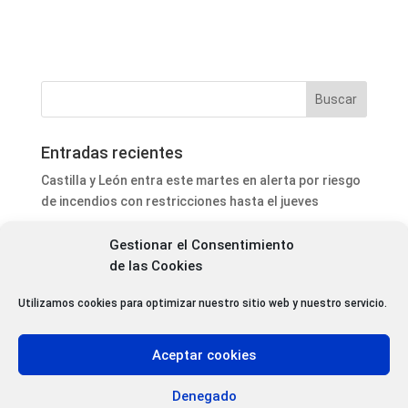
Entradas recientes
Castilla y León entra este martes en alerta por riesgo
de incendios con restricciones hasta el jueves
Astorga saca a contratación nuevas actuaciones de
Gestionar el Consentimiento
iluminación y suelo de caucho en parques
de las Cookies
El Atlético Astorga arranca la pretemporada con un
empate ante el Deportivo Fabril (2-2)
Utilizamos cookies para optimizar nuestro sitio web y nuestro servicio.
La Cepeda homenajeará al periodista Pedro González
Martín en el Día de las Letras Cepedanas
Aceptar cookies
Localizado en buen estado en Pereje (León) el
peregrino croata desaparecido entre Astorga y
Denegado