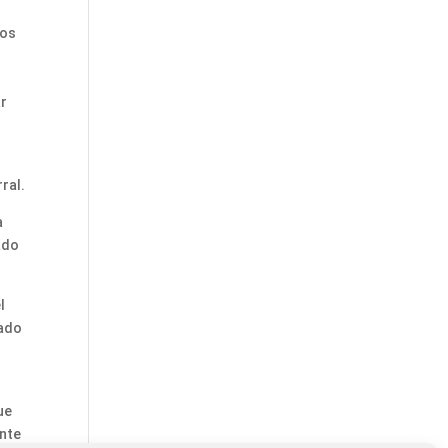
nos
ar
ral.
a
ado
l
mado
ue
ante