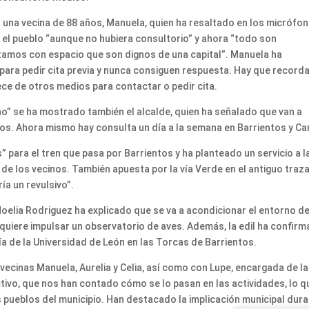
o una vecina de 88 años, Manuela, quien ha resaltado en los micrófo
el pueblo “aunque no hubiera consultorio” y ahora “todo son
amos con espacio que son dignos de una capital”. Manuela ha
 para pedir cita previa y nunca consiguen respuesta. Hay que record
ece de otros medios para contactar o pedir cita.
ho” se ha mostrado también el alcalde, quien ha señalado que van a
os. Ahora mismo hay consulta un día a la semana en Barrientos y Car
para el tren que pasa por Barrientos y ha planteado un servicio a l
e los vecinos. También apuesta por la vía Verde en el antiguo traz
ía un revulsivo”.
Noelia Rodriguez ha explicado que se va a acondicionar el entorno de
quiere impulsar un observatorio de aves. Además, la edil ha confir
a de la Universidad de León en las Torcas de Barrientos.
ecinas Manuela, Aurelia y Celia, así como con Lupe, encargada de la
activo, que nos han contado cómo se lo pasan en las actividades, lo q
s pueblos del municipio. Han destacado la implicación municipal dur