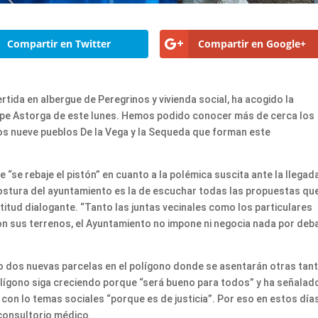
Compartir en Twitter
Compartir en Google+
rtida en albergue de Peregrinos y vivienda social, ha acogido la
Cope Astorga de este lunes. Hemos podido conocer más de cerca los
los nueve pueblos De la Vega y la Sequeda que forman este
 “se rebaje el pistón” en cuanto a la polémica suscita ante la llegad
ostura del ayuntamiento es la de escuchar todas las propuestas qu
ctitud dialogante. “Tanto las juntas vecinales como los particulares
n sus terrenos, el Ayuntamiento no impone ni negocia nada por deba
o dos nuevas parcelas en el polígono donde se asentarán otras tan
olígono siga creciendo porque “será bueno para todos” y ha señalad
con lo temas sociales “porque es de justicia”. Por eso en estos día
consultorio médico.