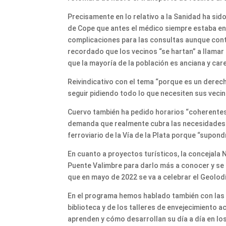
Precisamente en lo relativo a la Sanidad ha sid
de Cope que antes el médico siempre estaba en 
complicaciones para las consultas aunque cont
recordado que los vecinos “se hartan” a llamar
que la mayoría de la población es anciana y car
Reivindicativo con el tema “porque es un derec
seguir pidiendo todo lo que necesiten sus vecin
Cuervo también ha pedido horarios “coherentes” 
demanda que realmente cubra las necesidades d
ferroviario de la Vía de la Plata porque “supondr
En cuanto a proyectos turísticos, la concejala 
Puente Valimbre para darlo más a conocer y se 
que en mayo de 2022 se va a celebrar el Geolodí
En el programa hemos hablado también con las v
biblioteca y de los talleres de envejecimiento 
aprenden y cómo desarrollan su día a día en lo