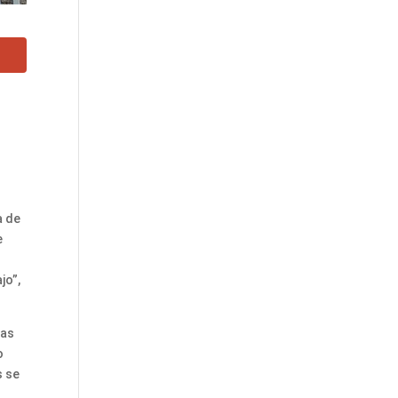
a de
e
jo”,
tas
o
s se