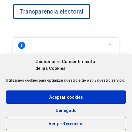
Transparencia electoral
Gestionar el Consentimiento
de las Cookies
Haz clic para aceptar cookies de
marketing y permitir este contenido
Utilizamos cookies para optimizar nuestro sitio web y nuestro servicio.
Aceptar cookies
Denegado
Ver preferencias