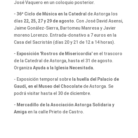
José Vaquero en un coloquio posterior.
- 36º Ciclo de Música en la Catedral
de Astorga los
días
22, 25, 27 y 29 de agosto
. Con José David Asensi,
Jaime Gonález-Sierra, Bartomeu Manresa y Javier
moreno Lorenzo. Entrada-donativo a 7 euros en la
Casa del Sacristán (días 20 y 21 de 12 a 14 horas).
- Exposición 'Rostros de Misericordia'
en el trascoro
de la Catedral de Astorga, hasta el 31 de agosto.
Organiza
Ayuda a la Iglesia Necesitada.
- Exposición temporal sobre
la huella del Palacio de
Gaudí, en el Museo del Chocolate
de Astorga. Se
podrá visitar hasta el 30 de diciembre.
- Mercadillo de la Asociación Astorga Solidaria y
Amiga
en la calle Prieto de Castro.