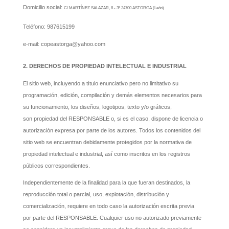
Domicilio social:
C/ MARTÍNEZ SALAZAR, 8 - 3º 24700 ASTORGA (León)
Teléfono: 987615199
e-mail: copeastorga@yahoo.com
2. DERECHOS DE PROPIEDAD INTELECTUAL E INDUSTRIAL
El sitio web, incluyendo a título enunciativo pero no limitativo su
programación, edición, compilación y demás elementos necesarios para
su funcionamiento, los diseños, logotipos, texto y/o gráficos,
son propiedad del RESPONSABLE o, si es el caso, dispone de licencia o
autorización expresa por parte de los autores. Todos los contenidos del
sitio web se encuentran debidamente protegidos por la normativa de
propiedad intelectual e industrial, así como inscritos en los registros
públicos correspondientes.
Independientemente de la finalidad para la que fueran destinados, la
reproducción total o parcial, uso, explotación, distribución y
comercialización, requiere en todo caso la autorización escrita previa
por parte del RESPONSABLE. Cualquier uso no autorizado previamente