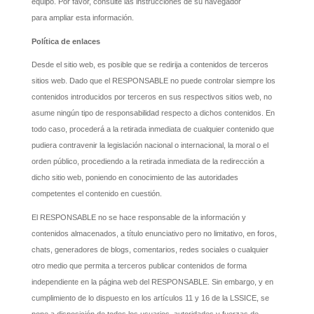
equipo. Por favor, consulte las instrucciones de su navegador
para ampliar esta información.
Política de enlaces
Desde el sitio web, es posible que se redirija a contenidos de terceros
sitios web. Dado que el RESPONSABLE no puede controlar siempre los
contenidos introducidos por terceros en sus respectivos sitios web, no
asume ningún tipo de responsabilidad respecto a dichos contenidos. En
todo caso, procederá a la retirada inmediata de cualquier contenido que
pudiera contravenir la legislación nacional o internacional, la moral o el
orden público, procediendo a la retirada inmediata de la redirección a
dicho sitio web, poniendo en conocimiento de las autoridades
competentes el contenido en cuestión.
El RESPONSABLE no se hace responsable de la información y
contenidos almacenados, a título enunciativo pero no limitativo, en foros,
chats, generadores de blogs, comentarios, redes sociales o cualquier
otro medio que permita a terceros publicar contenidos de forma
independiente en la página web del RESPONSABLE. Sin embargo, y en
cumplimiento de lo dispuesto en los artículos 11 y 16 de la LSSICE, se
pone a disposición de todos los usuarios, autoridades y fuerzas de