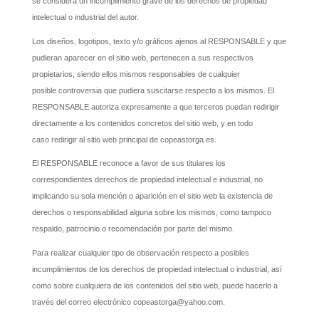
se considera un incumplimiento grave de los derechos de propiedad
intelectual o industrial del autor.
Los diseños, logotipos, texto y/o gráficos ajenos al RESPONSABLE y que
pudieran aparecer en el sitio web, pertenecen a sus respectivos
propietarios, siendo ellos mismos responsables de cualquier
posible controversia que pudiera suscitarse respecto a los mismos. El
RESPONSABLE autoriza expresamente a que terceros puedan redirigir
directamente a los contenidos concretos del sitio web, y en todo
caso redirigir al sitio web principal de copeastorga.es.
El RESPONSABLE reconoce a favor de sus titulares los
correspondientes derechos de propiedad intelectual e industrial, no
implicando su sola mención o aparición en el sitio web la existencia de
derechos o responsabilidad alguna sobre los mismos, como tampoco
respaldo, patrocinio o recomendación por parte del mismo.
Para realizar cualquier tipo de observación respecto a posibles
incumplimientos de los derechos de propiedad intelectual o industrial, así
como sobre cualquiera de los contenidos del sitio web, puede hacerlo a
través del correo electrónico copeastorga@yahoo.com.