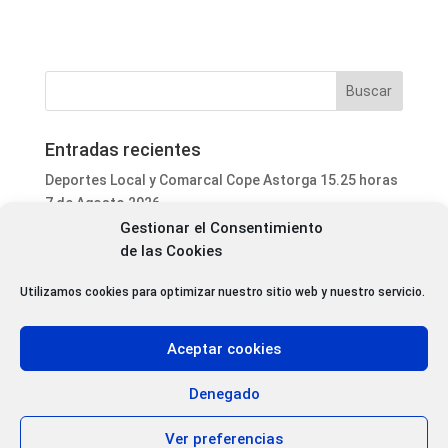
Entradas recientes
Deportes Local y Comarcal Cope Astorga 15.25 horas
7 de Agosto 2026
Gestionar el Consentimiento
Informativo Mediodía Cope Astorga 14.20 horas 7 de
de las Cookies
Agosto 2026
San Justo de la Vega acoge este fin de semana un
Utilizamos cookies para optimizar nuestro sitio web y nuestro servicio.
curso de formación para voluntarios en incendios
forestales
Aceptar cookies
Programa Local Cope Astorga 7 de Agosto 2026
Abiertas las inscripciones para el XXVII Torneo de
Denegado
Ajedrez de las Fiestas de Santa Marta
Ver preferencias