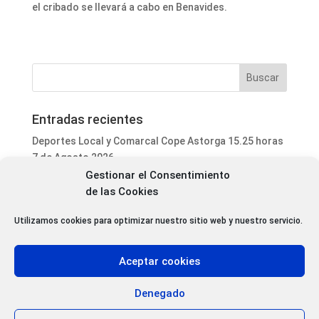
el cribado se llevará a cabo en Benavides.
Entradas recientes
Deportes Local y Comarcal Cope Astorga 15.25 horas
7 de Agosto 2026
Gestionar el Consentimiento
Informativo Mediodía Cope Astorga 14.20 horas 7 de
de las Cookies
Agosto 2026
San Justo de la Vega acoge este fin de semana un
Utilizamos cookies para optimizar nuestro sitio web y nuestro servicio.
curso de formación para voluntarios en incendios
forestales
Aceptar cookies
Programa Local Cope Astorga 7 de Agosto 2026
Abiertas las inscripciones para el XXVII Torneo de
Denegado
Ajedrez de las Fiestas de Santa Marta