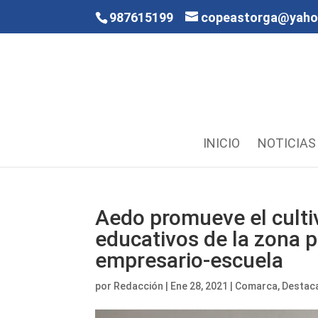
987615199
copeastorga@yah
INICIO
NOTICIAS
Aedo promueve el cultiv
educativos de la zona p
empresario-escuela
por
Redacción
|
Ene 28, 2021
|
Comarca
,
Destac