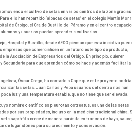
romoviendo el cultivo de setas en varios centros de la zona gracias
ara ello han repartido ‘alpacas de setas’ en el colegio Martín Monr
spital de Órbigo, el Cra de Bustillo del Páramo y en el centro ocupaci
s alumnos y usuarios puedan aprender a cultivarlas.
ejo, Hospital y Bustillo, desde AEDO piensan que esta iniciativa pued
vas empresas que comercialicen en un futuro este tipo de producto,
de la Asociación de Empresarios del Órbigo. En principio, quieren
 y Secundaria para que aprendan cómo se hace y además facilitar la
angelista, Óscar Crego, ha contado a Cope que este proyecto podría 
ializar las setas. Juan Carlos y Pepa usuarios del centro nos han
 poca luz y una temperatura estable, que no tiene que ser elevada.
, cuyo nombre científico es pleurotas ostreatus, es una de las setas
as por sus propiedades, incluso en la medicina tradicional china. 
na seta saprófita crece de manera parásita en troncos de haya, sauce
ace de lugar idóneo para su crecimiento y conservación.