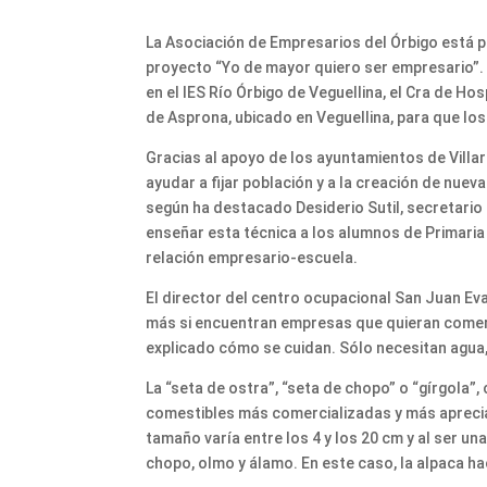
La Asociación de Empresarios del Órbigo está p
proyecto “Yo de mayor quiero ser empresario”. P
en el IES Río Órbigo de Veguellina, el Cra de Ho
de Asprona, ubicado en Veguellina, para que lo
Gracias al apoyo de los ayuntamientos de Villar
ayudar a fijar población y a la creación de nue
según ha destacado Desiderio Sutil, secretario 
enseñar esta técnica a los alumnos de Primaria
relación empresario-escuela.
El director del centro ocupacional San Juan Ev
más si encuentran empresas que quieran comerc
explicado cómo se cuidan. Sólo necesitan agua,
La “seta de ostra”, “seta de chopo” o “gírgola”
comestibles más comercializadas y más apreciad
tamaño varía entre los 4 y los 20 cm y al ser u
chopo, olmo y álamo. En este caso, la alpaca h