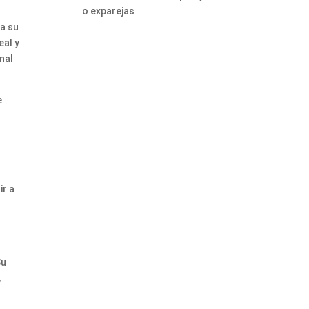
o exparejas
 a su
eal y
onal
e
ir a
Su
,