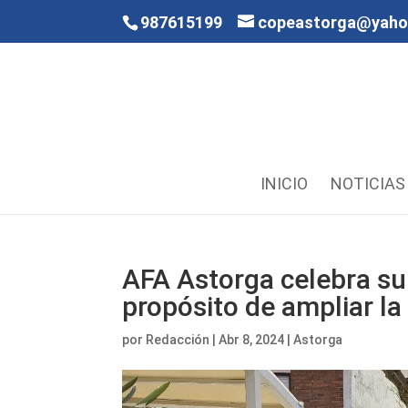
987615199
copeastorga@yah
INICIO
NOTICIAS
AFA Astorga celebra su
propósito de ampliar la
por
Redacción
|
Abr 8, 2024
|
Astorga