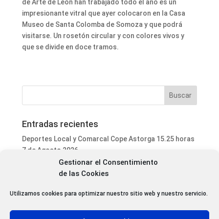
de Arte de León han trabajado todo el año es un
impresionante vitral que ayer colocaron en la Casa
Museo de Santa Colomba de Somoza y que podrá
visitarse. Un rosetón circular y con colores vivos y
que se divide en doce tramos.
Entradas recientes
Deportes Local y Comarcal Cope Astorga 15.25 horas
7 de Agosto 2026
Gestionar el Consentimiento
Informativo Mediodía Cope Astorga 14.20 horas 7 de
de las Cookies
Agosto 2026
San Justo de la Vega acoge este fin de semana un
Utilizamos cookies para optimizar nuestro sitio web y nuestro servicio.
curso de formación para voluntarios en incendios
forestales