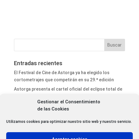
Entradas recientes
El Festival de Cine de Astorga ya ha elegido los
cortometrajes que competirán en su 29.ª edición
Astorga presenta el cartel oficial del eclipse total de
Sol y ultima los preparativos para un acontecimiento
Gestionar el Consentimiento
histórico
de las Cookies
El proyecto del aparcamiento de autocaravanas de
Astorga da un nuevo paso con la adjudicación de la
Utilizamos cookies para optimizar nuestro sitio web y nuestro servicio.
dirección de obra
Valderrey celebrará el 23 de agosto la V Tarde Mayor