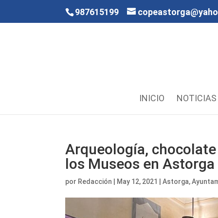
987615199
copeastorga@yah
INICIO
NOTICIAS
Arqueología, chocolate 
los Museos en Astorga
por
Redacción
|
May 12, 2021
|
Astorga
,
Ayunta