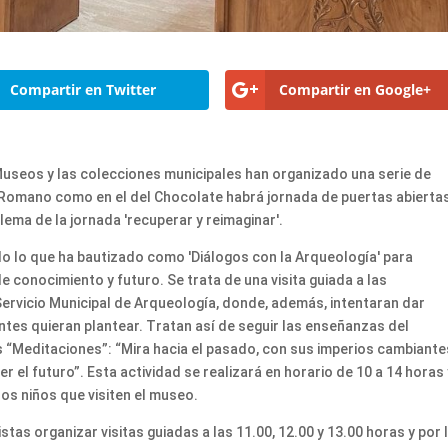
Compartir en Twitter
Compartir en Google+
 Museos y las colecciones municipales han organizado una serie de
o Romano como en el del Chocolate habrá jornada de puertas abierta
l lema de la jornada 'recuperar y reimaginar'.
o lo que ha bautizado como 'Diálogos con la Arqueología' para
e conocimiento y futuro. Se trata de una visita guiada a las
ervicio Municipal de Arqueología, donde, además, intentaran dar
ntes quieran plantear. Tratan así de seguir las enseñanzas del
 “Meditaciones”: “Mira hacia el pasado, con sus imperios cambiante
r el futuro”. Esta actividad se realizará en horario de 10 a 14 horas 
los niños que visiten el museo.
stas organizar visitas guiadas a las 11.00, 12.00 y 13.00 horas y por 