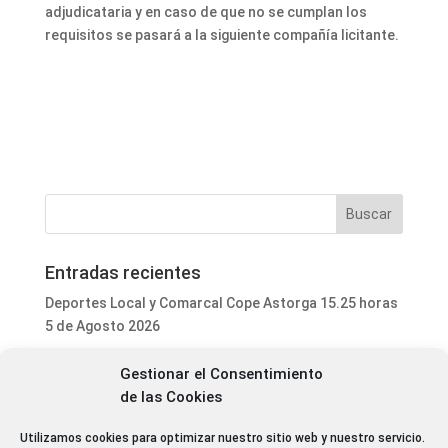
adjudicataria y en caso de que no se cumplan los
requisitos se pasará a la siguiente compañía licitante.
Entradas recientes
Deportes Local y Comarcal Cope Astorga 15.25 horas
5 de Agosto 2026
Informativo Mediodía Cope Astorga 14.20 horas 5 de
Gestionar el Consentimiento
Agosto 2026
de las Cookies
Programa Local Cope Astorga 5 de Agosto 2026
Utilizamos cookies para optimizar nuestro sitio web y nuestro servicio.
Astorga, La Bañeza y otros 16 municipios de la