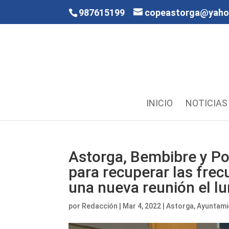
987615199
copeastorga@yah
INICIO
NOTICIAS
Astorga, Bembibre y Po
para recuperar las frec
una nueva reunión el l
por
Redacción
|
Mar 4, 2022
|
Astorga
,
Ayuntami