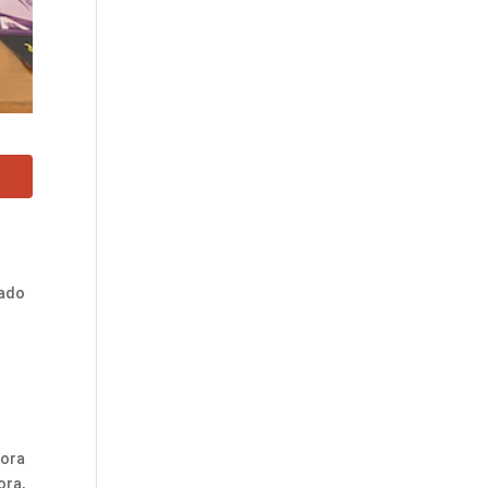
cado
lora
ora,