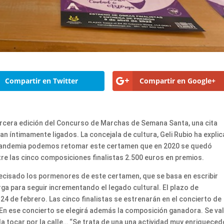
Compartir en Twitter
Compartir en Google+
rcera edición del Concurso de Marchas de Semana Santa, una cita
van íntimamente ligados. La concejala de cultura, Geli Rubio ha expli
 pandemia podemos retomar este certamen que en 2020 se quedó
ntre las cinco composiciones finalistas 2.500 euros en premios.
 precisado los pormenores de este certamen, que se basa en escribir
a para seguir incrementando el legado cultural. El plazo de
24 de febrero. Las cinco finalistas se estrenarán en el concierto de
. En ese concierto se elegirá además la composición ganadora. Se va
eda tocar por la calle… “Se trata de una una actividad muy enriqueced