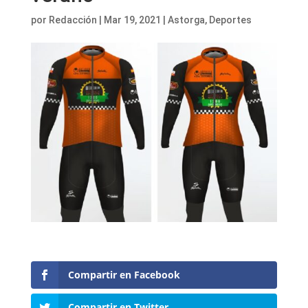
por
Redacción
|
Mar 19, 2021
|
Astorga
,
Deportes
Compartir en Facebook
Compartir en Twitter