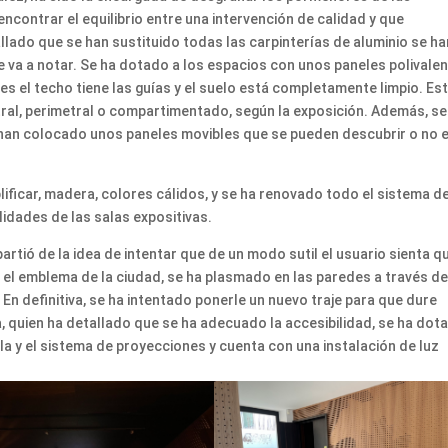
ncontrar el equilibrio entre una intervención de calidad y que
lado que se han sustituido todas las carpinterías de aluminio se ha
e va a notar. Se ha dotado a los espacios con unos paneles polivale
s el techo tiene las guías y el suelo está completamente limpio. Es
ntral, perimetral o compartimentado, según la exposición. Además, se
 han colocado unos paneles movibles que se pueden descubrir o no 
lificar, madera, colores cálidos, y se ha renovado todo el sistema d
lidades de las salas expositivas.
partió de la idea de intentar que de un modo sutil el usuario sienta q
s el emblema de la ciudad, se ha plasmado en las paredes a través d
n definitiva, se ha intentado ponerle un nuevo traje para que dure
 quien ha detallado que se ha adecuado la accesibilidad, se ha dot
lla y el sistema de proyecciones y cuenta con una instalación de luz