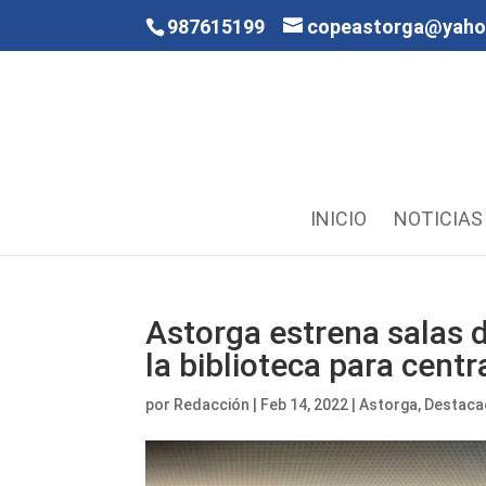
987615199
copeastorga@yah
INICIO
NOTICIAS
Astorga estrena salas d
la biblioteca para centra
por
Redacción
|
Feb 14, 2022
|
Astorga
,
Destac