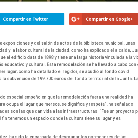
Compartir en Twitter
Compartir en Google+
 exposiciones y del salón de actos de la biblioteca municipal, unas
idad y la labor cultural de la ciudad, como ha explicado el alcalde, J
el edificio data de 1898 y tiene una larga historia vinculada a la vi
és educativo y cultural. Esta remodelación se ha llevado a cabo con
mer lugar, como ha detallado el regidor, se acudió al fondo covid
a subvención de 199.700 euros del fondo territorial de la Junta. L
enido especial empeño en que la remodelación fuera una realidad ha
a ocupa el lugar que merece, se dignifica y respeta”, ha señalado.
des son las que dan vida a las infraestructuras. “Fue un proyecto p
fin tenemos un espacio donde la cultura tiene su lugar y es
zález, ha sido la encargada de desgranar los pormenores de las