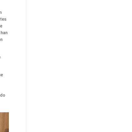
n
ntes
te
 han
en
e
ue
e
ado