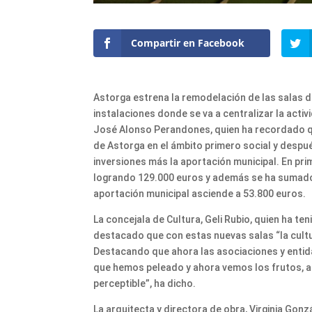
Compartir en Facebook
Astorga estrena la remodelación de las salas de
instalaciones donde se va a centralizar la activ
José Alonso Perandones, quien ha recordado que 
de Astorga en el ámbito primero social y despu
inversiones más la aportación municipal. En pri
logrando 129.000 euros y además se ha sumado l
aportación municipal asciende a 53.800 euros.
La concejala de Cultura, Geli Rubio, quien ha t
destacado que con estas nuevas salas “la cultur
Destacando que ahora las asociaciones y entida
que hemos peleado y ahora vemos los frutos, al 
perceptible”, ha dicho.
La arquitecta y directora de obra, Virginia Gon