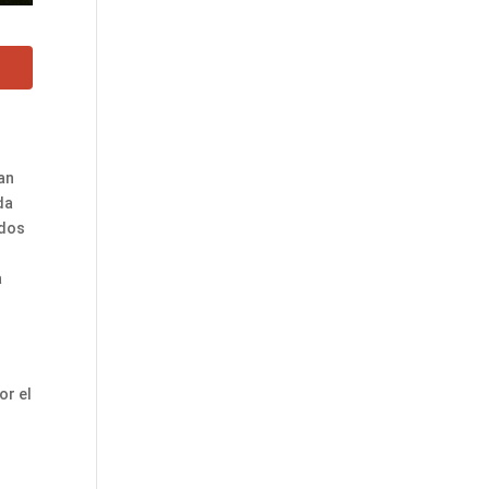
uan
da
 dos
a
or el