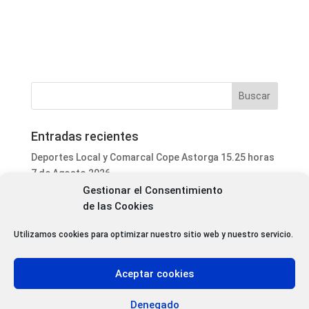
Entradas recientes
Deportes Local y Comarcal Cope Astorga 15.25 horas
7 de Agosto 2026
Gestionar el Consentimiento
Informativo Mediodía Cope Astorga 14.20 horas 7 de
de las Cookies
Agosto 2026
San Justo de la Vega acoge este fin de semana un
Utilizamos cookies para optimizar nuestro sitio web y nuestro servicio.
curso de formación para voluntarios en incendios
forestales
Aceptar cookies
Programa Local Cope Astorga 7 de Agosto 2026
Abiertas las inscripciones para el XXVII Torneo de
Denegado