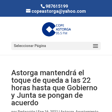
987615199
copeastorga@yahoo.com
Seleccionar Página
Astorga mantendrá el
toque de queda a las 22
horas hasta que Gobierno
y Junta se pongan de
acuerdo
por
Redacción
|
Ene 16, 2021
|
Astorga
,
Ayuntamiento