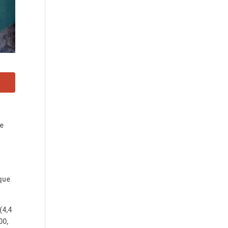
ue
 que
(4,4
00,