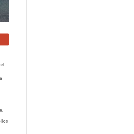
 el
ra
a.
ellos