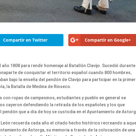
Compartir en Twitter
Compartir en Google+
 año 1808 para rendir homenaje al Batallón Clavijo. Sucedió durante
onaparte de conquistar el territorio español cuando 800 hombres,
n bajo la enseña del pendón de Clavijo para participar en la prime
la, la Batalla de Medina de Rioseco.
ados con ropas de campesinos, estudiantes y pueblo en general se
hos cayeron defendiendo la retirada de los españoles y los que
el pendón que a día de hoy se custodia en el Ayuntamiento de Astorg
e León recuerda cada año el citado hecho histórico recreando a aqu
untamiento de Astorga, su memoria a través de la colocación de una