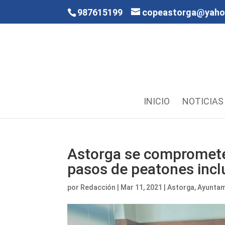
987615199
copeastorga@yah
INICIO
NOTICIAS
Astorga se compromete
pasos de peatones incl
por
Redacción
|
Mar 11, 2021
|
Astorga
,
Ayuntam