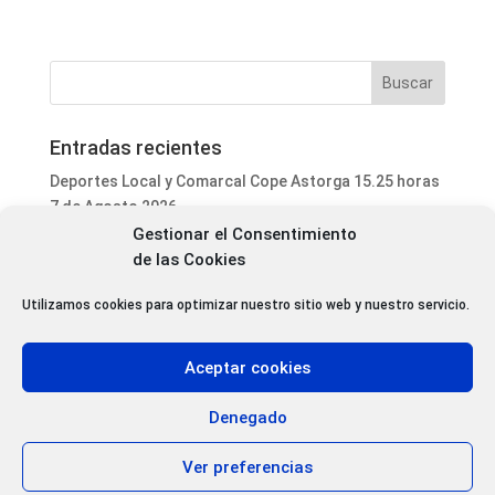
Entradas recientes
Deportes Local y Comarcal Cope Astorga 15.25 horas
7 de Agosto 2026
Gestionar el Consentimiento
Informativo Mediodía Cope Astorga 14.20 horas 7 de
de las Cookies
Agosto 2026
San Justo de la Vega acoge este fin de semana un
Utilizamos cookies para optimizar nuestro sitio web y nuestro servicio.
curso de formación para voluntarios en incendios
forestales
Aceptar cookies
Programa Local Cope Astorga 7 de Agosto 2026
Abiertas las inscripciones para el XXVII Torneo de
Denegado
Ajedrez de las Fiestas de Santa Marta
Ver preferencias