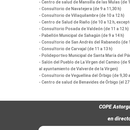
- Centro de salud de Mansilla de las Mulas (de 1
- Consultorio de Navatejera (de 9 a 11,30 h)
- Consultorio de Villaquilambre (de 10 a 12 h)
- Centro de Salud de Riaño (de 10 a 12 h, excep
- Consultorio Posada de Valdeón (de 11 a 12 h)
- Pabellón Municipal de Sahagún (de 9 a 14 h)
- Consultorio de San Andrés del Rabanedo (de 1
- Consultorio de Carvajal (de 11 a 13 h)
- Polideportivo Municipal de Santa María del Pá
- Salón del Pueblo de La Virgen del Camino (de 
al ayuntamiento de Valverde de la Virgen)
- Consultorio de Veguellina del Órbigo (de 9,30 a
- Centro de salud de Benavides de Órbigo (el 27 y
COPE Astorg
en direct