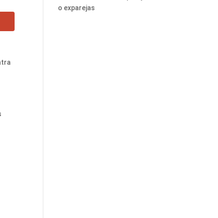
o exparejas
ntra
s