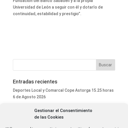
Fundación del Banco Sabadell y a la propia
Universidad de León a seguir con él y dotarlo de
continuidad, estabilidad y prestigio”.
Entradas recientes
Deportes Local y Comarcal Cope Astorga 15.25 horas
6 de Agosto 2026
Programa Local Cope Astorga 6 de Agosto 2026
Gestionar el Consentimiento
El ayuntamiento de Astorga inicia la mejora integral
de las Cookies
del parque de mascotas de Puerta de Rey