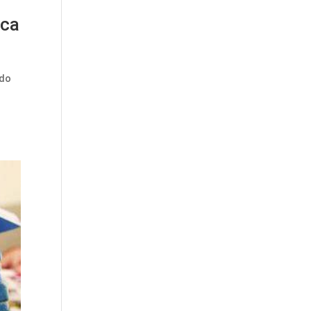
rca
ado