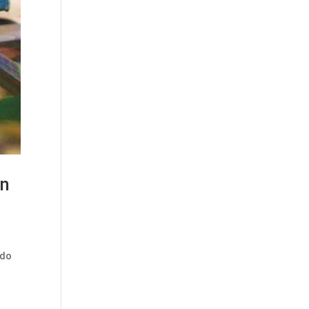
un
ado