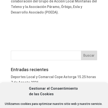
colaboración del Grupo de Acción Local Montañas del
Teleno y la Asociación Páramo, Órbigo, Esla y
Desarrollo Asociado (POEDA).
Entradas recientes
Deportes Local y Comarcal Cope Astorga 15.25 horas
7 de Agosto 2026
Gestionar el Consentimiento
Informativo Mediodía Cope Astorga 14.20 horas 7 de
de las Cookies
Agosto 2026
San Justo de la Vega acoge este fin de semana un
Utilizamos cookies para optimizar nuestro sitio web y nuestro servicio.