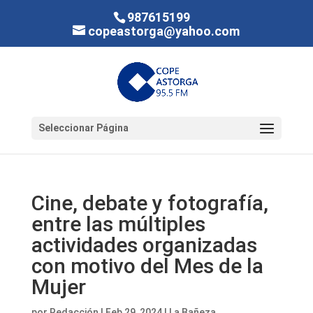
987615199
copeastorga@yahoo.com
Seleccionar Página
Cine, debate y fotografía,
entre las múltiples
actividades organizadas
con motivo del Mes de la
Mujer
por
Redacción
|
Feb 29, 2024
|
La Bañeza