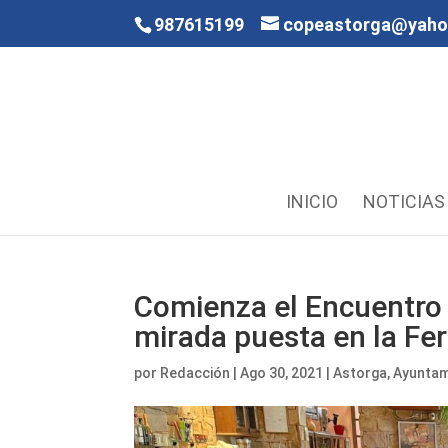
987615199
copeastorga@yah
INICIO
NOTICIAS
Comienza el Encuentro 
mirada puesta en la Fer
por
Redacción
|
Ago 30, 2021
|
Astorga
,
Ayuntam