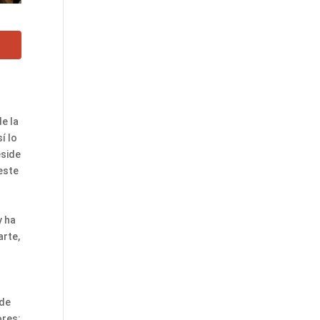
de la
í lo
eside
este
y ha
arte,
 de
ores: