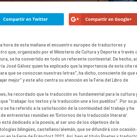
Compartir en Twitter
Compartir en Google+
ra hora de esta mañana el encuentro europeo de traductores y
tro que, organizado por el Ministerio de Cultura y Deporte a través 
tura, se ha convertido en todo un referente continental. De hecho, as
ría José Gálvez quien ha explicado que la importancia de esta cita r
 para que se conozcan nuestras letras”, ha dicho, consciente de que 
ajar mejor” y este año centra su atención en la Feria del Libro de
es, ha recordado que la traducción es fundamental para la cultura 
e “trabajar los textos y la traducción une a los pueblos”. Por su p
 se ha referido a la satisfacción de la continuidad del trabajo y ha
de entrevistas reunidas en 'Entornos de la traducción literaria'.
está dedicado a la poesía, al ser uno de los objetivos de la
tologías bilingües, castellano/alemán, que se difundirá con ocasión
r en la Feria de Fráncfort 2022. Así, bajo el título Poetas y traduct