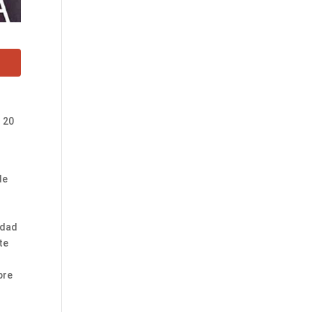
s 20
de
edad
te
pre