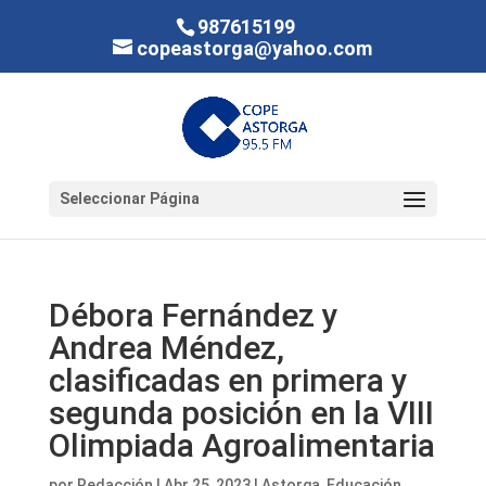
987615199
copeastorga@yahoo.com
Seleccionar Página
Débora Fernández y
Andrea Méndez,
clasificadas en primera y
segunda posición en la VIII
Olimpiada Agroalimentaria
por
Redacción
|
Abr 25, 2023
|
Astorga
,
Educación