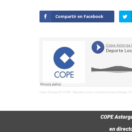
Compartir en Facebook
Cope Astorga 87.6 FM
·
Deporte Local y Comarcal Cope Astorga 13
COPE Astorg
en direct