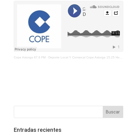
Cope Astorga 87.6 FM
·
Deporte Local Y Comarcal Cope Astorga 15.25 Horas 19 De Octubre De 2021
Entradas recientes