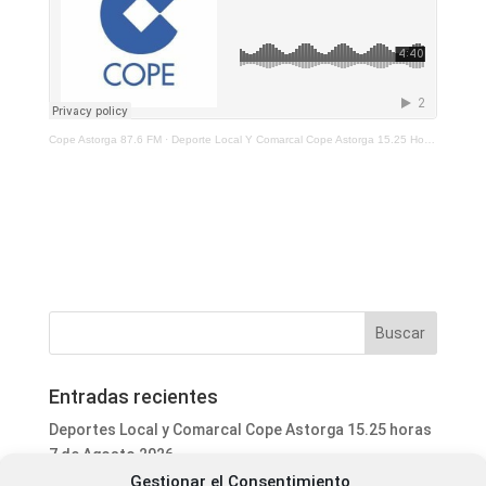
Cope Astorga 87.6 FM
·
Deporte Local Y Comarcal Cope Astorga 15.25 Horas 23 De Diciembre De 2021
Entradas recientes
Deportes Local y Comarcal Cope Astorga 15.25 horas
7 de Agosto 2026
Gestionar el Consentimiento