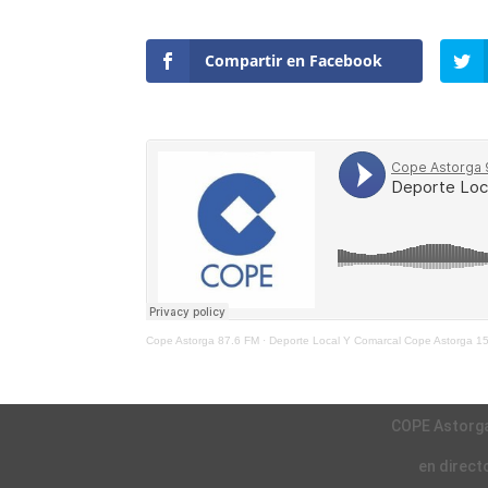
Compartir en Facebook
Cope Astorga 87.6 FM
·
Deporte Local Y Comarcal Cope Astorga 1
COPE Astorg
en direct