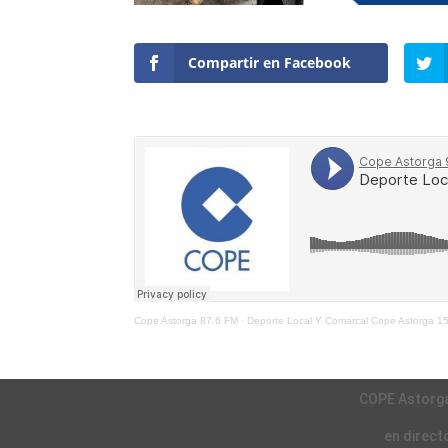
Compartir en Facebook
Cope Astorga 87.6 FM
·
Deporte Local Y Comarcal Cope Astorga 1
COPE Astorg
en direct