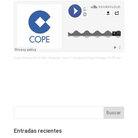
Cope Astorga 87.6 FM
·
Deporte Local Y Comarcal Cope Astorga 15.25 Horas 26 De Noviembre De 2021
Entradas recientes