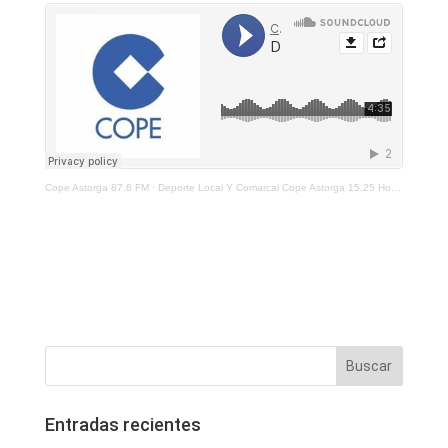
Cope Astorga 87.6 FM
·
Deporte Local Y Comarcal Cope Astorga 15.25 Horas 26 de Octubre De 2021
Entradas recientes