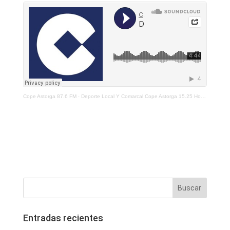
Cope Astorga 87.6 FM
·
Deporte Local Y Comarcal Cope Astorga 15.25 Horas 4 De Febrero De 2021
Entradas recientes