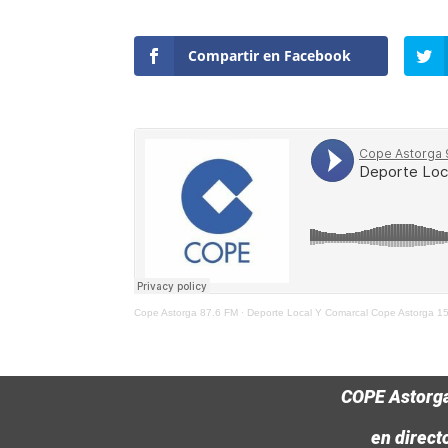
Compartir en Facebook
Cope Astorga 87.6 FM
·
Deporte Local Y Comarcal Cope Astorga 1
COPE Astorg
en direct