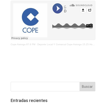
Cope Astorga 87.6 FM
·
Deporte Local Y Comarcal Cope Astorga 15.25 Horas 27 De Enero De 2022
Entradas recientes