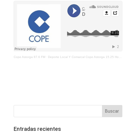
Cope Astorga 87.6 FM
·
Deporte Local Y Comarcal Cope Astorga 15.25 Horas 10 De Diciembre De 2021
Entradas recientes