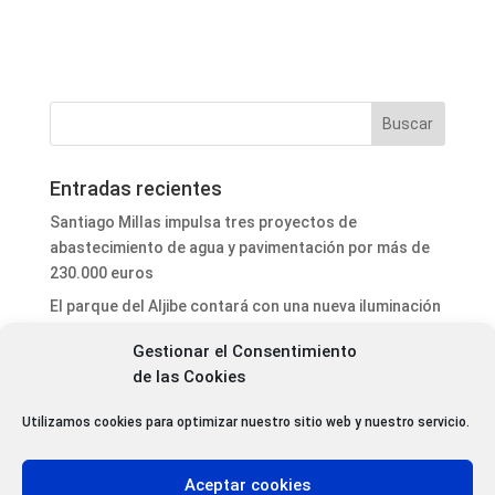
Entradas recientes
Santiago Millas impulsa tres proyectos de
abastecimiento de agua y pavimentación por más de
230.000 euros
El parque del Aljibe contará con una nueva iluminación
ornamental
Gestionar el Consentimiento
El ayuntamiento de Astorga refuerza la seguridad vial
de las Cookies
y mejora la señalización viaria con nuevas actuaciones
de mantenimiento urbano
Utilizamos cookies para optimizar nuestro sitio web y nuestro servicio.
Antoni Gaudí y Juan Bautista Grau serán nombrados
Amigos Mayores de la Catedral 2026
Aceptar cookies