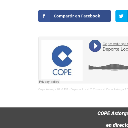
Compartir en Facebook
Cope Astorga 87.6 FM
·
Deporte Local Y Comarcal Cope Astorga 1
COPE Astorg
en direct