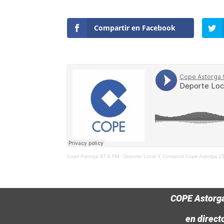
Compartir en Facebook
Cope Astorga 87.6 FM
·
Deporte Local Y Comarcal Cope Astorga 1
COPE Astorg
en direct