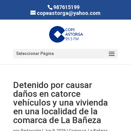
987615199
copeastorga@yahoo.com
Seleccionar Página
Detenido por causar
daños en catorce
vehículos y una vivienda
en una localidad de la
comarca de La Bañeza
por
Redacción
|
Jun 9, 2026
|
Comarca
,
La Bañeza