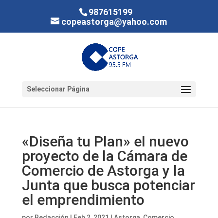
987615199
copeastorga@yahoo.com
Seleccionar Página
«Diseña tu Plan» el nuevo
proyecto de la Cámara de
Comercio de Astorga y la
Junta que busca potenciar
el emprendimiento
por
Redacción
|
Feb 2, 2021
|
Astorga
,
Comercio