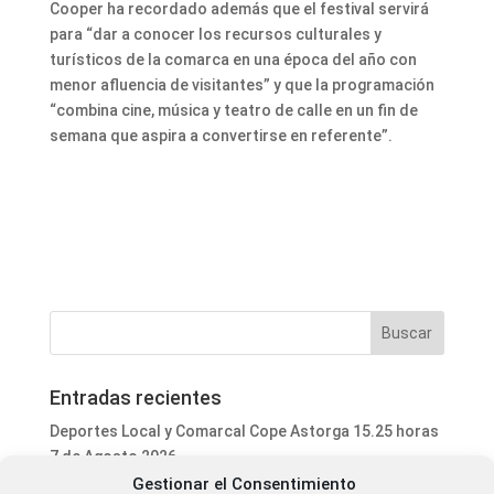
Cooper ha recordado además que el festival servirá
para “dar a conocer los recursos culturales y
turísticos de la comarca en una época del año con
menor afluencia de visitantes” y que la programación
“combina cine, música y teatro de calle en un fin de
semana que aspira a convertirse en referente”.
Entradas recientes
Deportes Local y Comarcal Cope Astorga 15.25 horas
7 de Agosto 2026
Gestionar el Consentimiento
Informativo Mediodía Cope Astorga 14.20 horas 7 de