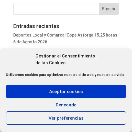
Entradas recientes
Deportes Local y Comarcal Cope Astorga 15.25 horas
6 de Agosto 2026
Programa Local Cope Astorga 6 de Agosto 2026
Gestionar el Consentimiento
El ayuntamiento de Astorga inicia la mejora integral
de las Cookies
del parque de mascotas de Puerta de Rey
Utilizamos cookies para optimizar nuestro sitio web y nuestro servicio.
Luis Fernández Terrón dona 1.020 euros a la
Asociación Contra el Cáncer con la venta de su último
libro
Aceptar cookies
Patrimonio da luz verde a la rehabilitación de varias
cubiertas del Convento Premonstratense de Villoria
Denegado
de Órbigo
Ver preferencias
Aviso Legal
|
Política de privacidad
|
Política de Cookies